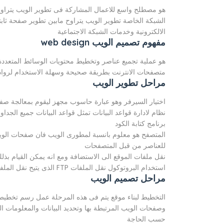
هو مصطلح واسع للاعمال المشاركة فى تطوير الويب يتراوح ماب
الشبكة الخاصة تطوير الويب يتراوح مابين تطوير صفحة ثابت
الالكترونية وخدمات الشبكة الاجتماعية
مفهوم تصميم الويب web design
هو عملية تجميع عناصر وتخطيط محتويات الوسائط المتعد
متصفحات الانترنت بطريقة صحيحة وسهلة الاستخدام لرواد 
مراحل تطوير الويب
اختيار السيرفر وهو عبارة حاسوب مجهز ليقوم بمعالجة صفح
نظام لادارة قواعد البيانات تمثل قواعد البيانات جميع الجد
برنامج كتابة الكود
المتصفح هو معلوم بانسبة لمطورى الويب فان صفحات الوي
للعناصر من قبل المتصفحات
نقل ملفات الموقع الى الاستضافة ومع انه يمكن القيام بذل
استخدام البروتوكول نقل الملفات FTP الذى يتيح نقل الملفات
مراحل تصميم الويب
التخطيط لبناء موقع يتم فى هذه المرحلة عمل رسم تخطي
وصفحات الويب المرتبطة بها وتحديد البيانات والمعلومات
حسب الحاجة