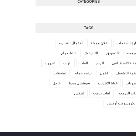
CATEGORIES
TAGS
ارة الصفحات
اعلان ممولة
الاعمال التجاريه
برمجه
التسويق
التيك توك
التيليجرام
ذكاء الاصطناعى
الربح
العاب
الويب
اندرويد
ظمة التشغيل
ايفون
برامج حمايه
تطبيقات
ريات
خبايا الانترنت
سوشيال ميديا
عاجل
ات البرمجه
لغات برمجه
لينكس
يكروسوفت أوفيس