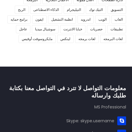
التسويق
التيك توك
التيليجرام
الذكاء الاصطناعى
الربح
العاب
الويب
اندرويد
انظمة التشغيل
ايفون
برامج حمايه
تطبيقات
حصريات
خبايا الانترنت
سوشيال ميديا
عاجل
لغات البرمجه
لغات برمجه
لينكس
مايكروسوفت أوفيس
معلومات التواصل لا تترد في التواصل معنا بكتابة
طلبك وارساله
MS Professional
Skype: skype.username