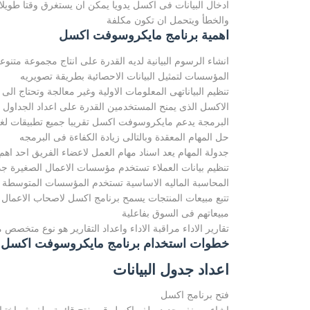
ادخال البيانات فى اكسل يدويا يمكن ان يستغرق وقتا طويلا ا
والخطأ ويتحمل ان تكون مكلفة
اهمية برنامج مايكروسوفت اكسل
انشاء الرسوم البيانية لديه القدرة على انتاج مجموعة متنو
المؤسسات لتمثيل البيانات الاحصائية بطريقة تصويريه
تنظيم البياناتهى المعلومات الاولية وغير معالجة وتحتاج ال
الاكسل الذى يمنح المستخدمين القدرة على اعداد الجداول ح
البرمجة يدعم مايكروسوفت اكسل تقريبا جميع تطبيقات لغ
حل المهام المعقدة وبالتالى زيادة الكفاءة فى البرمجه
جدولة المهام يعد اسناد مهام العمل لاعضاء الفريق احد اه
تنظيم بيانات العملاء تستخدم مؤسسات الاعمال الصغيرة جد
المحاسبة الماليه الاساسية تستخدم المؤسسات المتوسطة وا
تتبع مبيعات المنتجات يسمح برنامج اكسل لاصحاب الاعمال ا
مبيعاتهم فى السوق بفاعلية
تقارير الاداء مراقبة الاداء واعداد التقارير هو نوع متخصص
خطوات استخدام برنامج مايكروسوفت اكسل
اعداد جدول البيانات
فتح برنامج اكسل