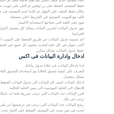
اشاء مصنف جديد ملف اكسل قم بفتح قائمة ملف ثم اختيا
حفظ المصنف اضغط على زر اوفس او النقر على تبويب ملف
مكان حفظ الملف على الجهاز ثم كتابة اسم المصنف فى صن
تالف مع التبويب الموجود فى الشريط اعلى مصنفك
تعود على اللغة التى تحتاجها لاستخدام الاكسل
جهز جدول البيانات لتخزين البيانات يمتلك كل مصنف اكسل ث
افتراضيا
اعد تسمية جدول البيانات عن طريق الضغط على التبويب اخت
اكتب عنوان فى كل خلية لتحديد محتوى كل عمود فى الصف
حفظ جدول البيانات بشكل متكرر
ادخال وادارة البيانات فى اكس
ابدا بادخال البيانات فى خلايا جدول بياناتك
التعرف على كيفية تنسيق الخلايا يتم استخدام التنسيق ال
بشكل منفصل
للانتقال الى الخلية الموجودة الى يمين الخلية الحالية
افرز البيانات حدد البيانات التى ترغب بفرزها علما انه بام
ترغب فى ذلك
رشح البيانات حدد البيانات التى ترغب فى ترشيحها عن طريق
ابحث فى نص محدد فى المصنف الضغط على الخيار بحث وتح