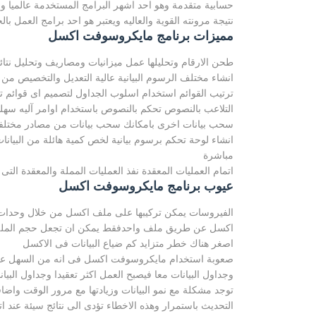
حسابية متقدمة وهو احد اشهر البرامج المستخدمة عالميا وا
نتيجة مرونته القوية والعاليه ويعتبر هو احد برامج العمل بال
مميزات برنامج مايكروسوفت اكسل
طحن الارقام وتحليلها عمل ميزانيات ومصاريف وتحليل نتائ
انشاء مختلف الرسوم البيانية عالية التعديل والتخصيص من 
ترتيب القوائم استخدام اسلوب الجداول لتصميم اى قوائم تح
التلاعب بالنصوص تحكم بالنصوص باستخدام اوامر آليه سهل
سحب بيانات اخرى بامكانك سحب بيانات من مصادر مختلفة 
انشاء لوحة تحكم برسوم بيانية لخص كمية هائلة من البيانا
مباشرة
اتمام العمليات المعقدة نفذ العمليات المملة والمعقدة الت
عيوب برنامج مايكروسوفت اكسل
الفيروسات يمكن تركيبها على ملف اكسل من خلال وحدات ا
اكسل عن طريق ملف واحدفقط يمكن ان تجعل حجم الملف 
اصغر هناك خطر متزايد كم ضياع البيانات فى الاكسل
صعوبة استخدام مايكروسوفت اكسل فى انه من السهل عمل ا
وجداول البيانات معا فيصبح العمل اكثر تعقيدا وجداول البيان
توجد مشكلة مع نمو البيانات وزيادتها مع مرور الوقت واضاق
التحديث باستمرار وهذه الاخطاء تؤدى الى نتائج سيئة عند اتخ