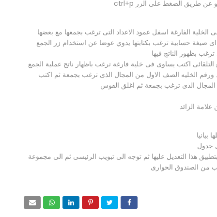
ن طريق الضغط على الزر ctrl+p
ى الخلية الفارغة اسفل عمود الاعداد التى ترغب بجمعها مع بعضها
اى صيغة حسابية ترغب بكتابتها يدوي عوضا عن استخدام زر الجمع
ترغب بظهور الناتج فيها
لتلقائى اكتب يساوى فى خلية فارغة ترغب باظهار ناتج عملية الجمع
 اول عمود ورقم الخليه الصف الاول من المجال الذى ترغب بجمعة ثم اكتب
 المجال الذى ترغب بجمعة ثم اغلق القوس
لامة الزائد
 بيانيا
ى جدول
 بتطبيق هذا التعديل عليها ثم توجه الى تبويب الرئيسى ثم الى مجموعة
سب من الصندوق الحوارى