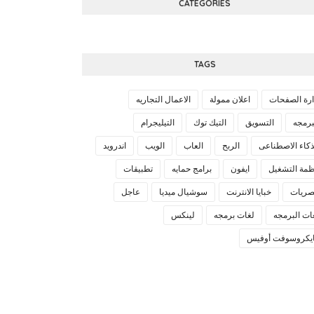
CATEGORIES
TAGS
ارة الصفحات
اعلان ممولة
الاعمال التجاريه
برمجه
التسويق
التيك توك
التيليجرام
ذكاء الاصطناعى
الربح
العاب
الويب
اندرويد
ظمة التشغيل
ايفون
برامج حمايه
تطبيقات
ريات
خبايا الانترنت
سوشيال ميديا
عاجل
ات البرمجه
لغات برمجه
لينكس
يكروسوفت أوفيس