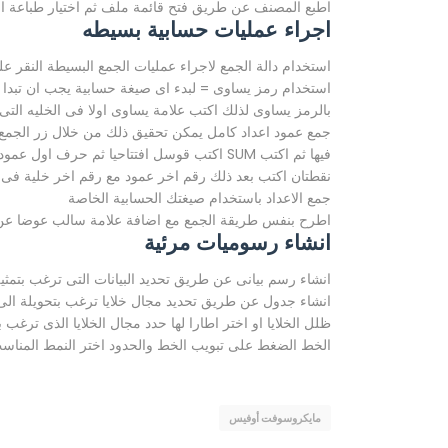
اطبع المصنف عن طريق فتح قائمة ملف ثم اختيار طباعة او ع
اجراء عمليات حسابية بسيطه
استخدام دالة الجمع لاجراء عمليات الجمع البسيطة النقر عل
استخدام رمز يساوى = لبدء اى صيغة حسابية يجب ان تبدا 
بالرمز يساوى لذلك اكتب علامة يساوى اولا فى الخليه التى 
جمع عمود اعداد كامل يمكن تحقيق ذلك من خلال زر الجمع ا
فيها ثم اكتب SUM اكتب قوسل افتتاحيا ثم حرف
نقطتان اكتب بعد ذلك رقم اخر عمود مع رقم اخر خلية فى
جمع الاعداد باستخدام صيغتك الحسابية الخاصة
اطرح بنفس طريقة الجمع مع اضافة علامة سالب عوضا عن ع
انشاء رسوميات مرئية
انشاء رسم بيانى عن طريق تحديد البيانات التى ترغب بتمثيلها
انشاء جدول عن طريق تحديد مجال خلايا ترغب بتحويلة ال
ظلل الخلايا او اختر اطارا لها حدد مجال الخلايا الذى ترغب
الخط الضغط على تبويب الخط والحدود اختر النمط المنا
مايكروسوفت أوفيس