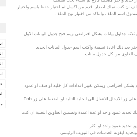
ر جديد واختر مصنف فارغ ثم انشاء تحت تصنيف
 ان كنت تملك اصدار اقدم من اكسل ثم اختيار حفظ باسم واختيار
دوق اسم الملف والتاكد من اختيار نوع الملف
لاثة جداول بيانات بشكل افتراضى ويتم فتح جدول البيانات الاول
اد
ر بعد ذلك اعادة تسمية واكتب اسم جدول البيانات الجديد
 العلوى من كل جدول بيانات
ال
ال
ان
حص
عام بشكل افتراضى ويمكن تغيير اعدادات كل خلية او صف او عمود
لغ
ادخال البيانات اضف كل البيانات الى جدول البيانات الضغط على زر الادخال للانتقال الى الخلية التالية او الضغط على زر Tab
ما
كانك تحديد عمود واحد او عدة اعمدة وتضمين العناوين النصية ان كنت
 تحديد عمود واحد او اكثر
ديد ايقونة العدسات فى التبويب الرئيسى